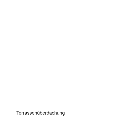
Partner wenn es um Verarbeitung,
Trocknung und die Wärmebehandlung von
Holz geht. Zusätzlich bieten wir Ihnen eine
Auswahl an eigens hergestellten Produkten
wie Latten, Kanthölzer und einer Vielzahl an
Holzbauprodukten an.
Nicht
auf dem Holzweg.
Terrassenüberdachung