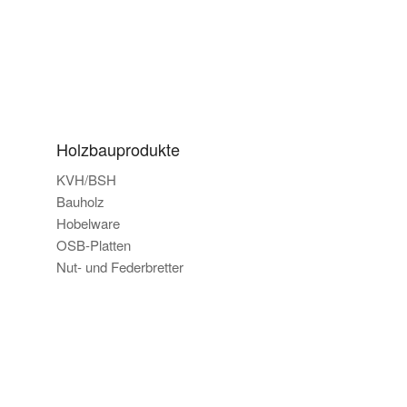
Holzbauprodukte
KVH/BSH
Bauholz
Hobelware
OSB-Platten
Nut- und Federbretter
Mit einem firmeneigenen Sägewerk und
über 200 Jahren Erfahrung sind wir
Ihr