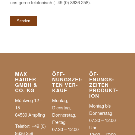
uns gerne telefonisch (+49 (0) 8636 258).
MAX
ÖFF­
ÖF­
HAIDER
NUNGS­ZEI­
FNUNGS­
GMBH &
TEN VER­
ZEI­TEN
CO. KG
KAUF
PRO­DUKT­
ION
Mühlweg 12 –
Montag,
Montag bis
15
Dienstag,
Donnerstag
84539 Ampfing
Donnerstag,
07:30 – 12:00
Freitag
Telefon: +49 (0)
Uhr
07:30 – 12:00
8636 258
13:00 – 17:00