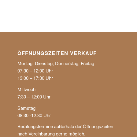
ÖFF­NUNGS­ZEI­TEN VER­KAUF
Montag, Dienstag, Donnerstag, Freitag
07:30 – 12:00 Uhr
13:00 – 17:30 Uhr
Mittwoch
7:30 – 12:00 Uhr
Samstag
08:30 -12:30 Uhr
Be­ratungs­ter­mi­ne außer­halb der Öf­fnungs­zei­ten
nach Verein­barung gerne mög­lich.